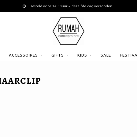
Besteld voor 14:00uur = dezelfde dag verzonden
ACCESSOIRES
GIFTS
KIDS
SALE
FESTIV
HAARCLIP