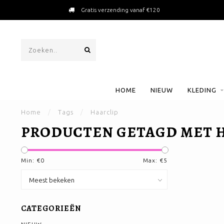
Gratis verzending vanaf €120
HOME
NIEUW
KLEDING
Home
/
Tags
/
Haarclip
PRODUCTEN GETAGD MET 
Min: €
0
Max: €
5
CATEGORIEËN