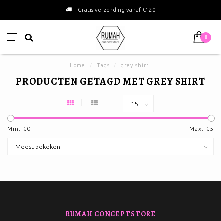
Gratis verzending vanaf €120
0
Home
/
Tags
/
grey shirt
PRODUCTEN GETAGD MET GREY SHIRT
Min: €
0
Max: €
5
RUMAH CONCEPTSTORE