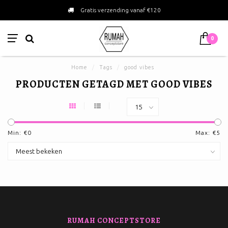
Gratis verzending vanaf €120
0
Home
/
Tags
/
good vibes
PRODUCTEN GETAGD MET GOOD VIBES
Min: €
0
Max: €
5
RUMAH CONCEPTSTORE