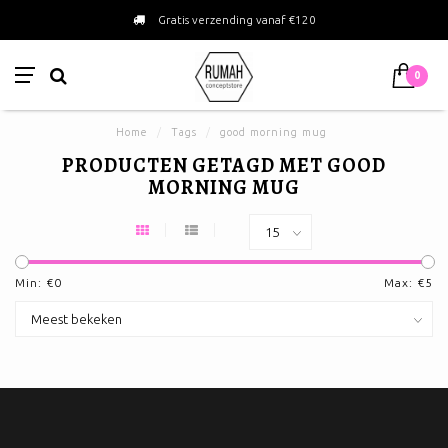
Gratis verzending vanaf €120
0
Home
/
Tags
/
good morning mug
PRODUCTEN GETAGD MET GOOD
MORNING MUG
Min: €
0
Max: €
5