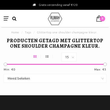
Gratis verzending vanaf €120
0
Home
/
Tags
/
Glittertop one shoulder champagne kleur.
PRODUCTEN GETAGD MET GLITTERTOP
ONE SHOULDER CHAMPAGNE KLEUR.
Min: €
0
Max: €
5