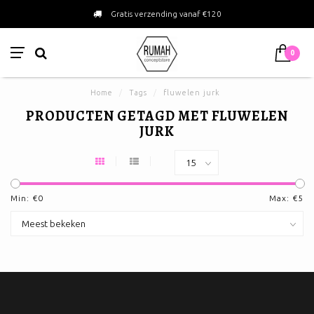
Gratis verzending vanaf €120
0
Home
/
Tags
/
fluwelen jurk
PRODUCTEN GETAGD MET FLUWELEN
JURK
Min: €
0
Max: €
5