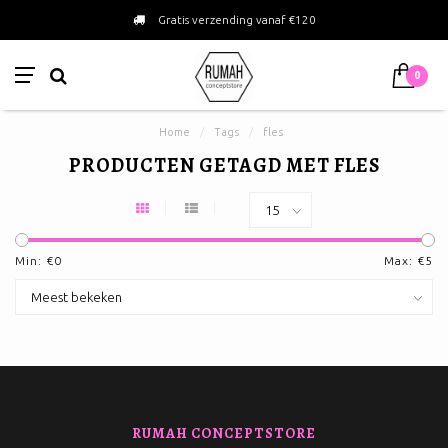
Gratis verzending vanaf €120
0
Home
/
Tags
/
fles
PRODUCTEN GETAGD MET FLES
Min: €
0
Max: €
5
RUMAH CONCEPTSTORE