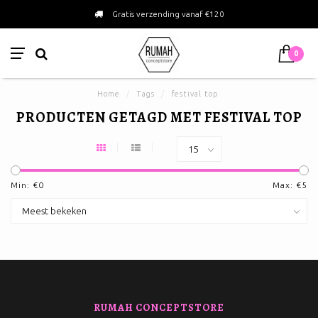
Gratis verzending vanaf €120
0
Home
/
Tags
/
festival top
PRODUCTEN GETAGD MET FESTIVAL TOP
Min: €
0
Max: €
5
RUMAH CONCEPTSTORE