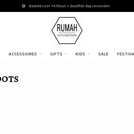
Besteld voor 14:00uur = dezelfde dag verzonden
ACCESSOIRES
GIFTS
KIDS
SALE
FESTIV
DOTS