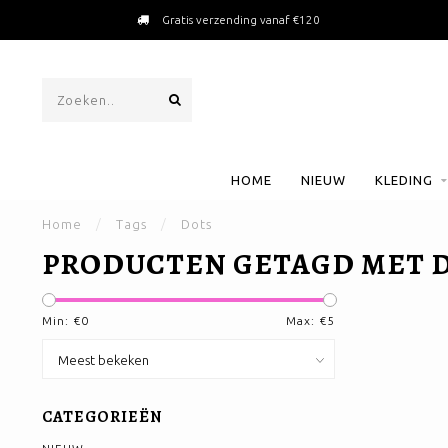
Gratis verzending vanaf €120
HOME
NIEUW
KLEDING
Home
/
Tags
/
Dots
PRODUCTEN GETAGD MET 
Min: €
0
Max: €
5
CATEGORIEËN