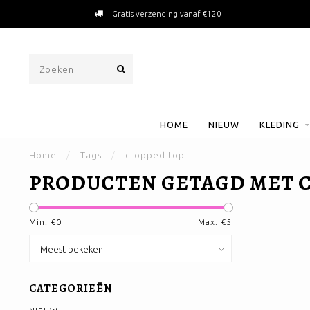
Gratis verzending vanaf €120
HOME
NIEUW
KLEDING
Home
/
Tags
/
cropped top
PRODUCTEN GETAGD MET 
Min: €
0
Max: €
5
CATEGORIEËN