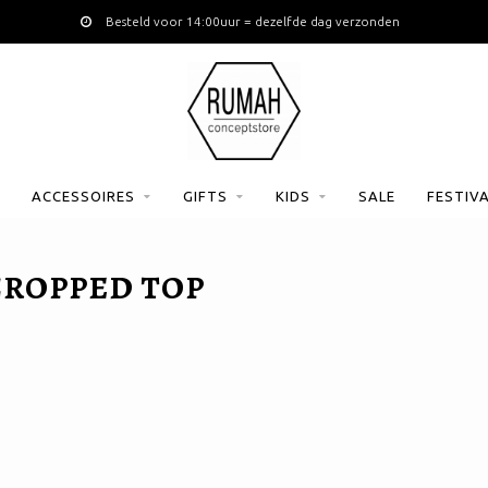
Besteld voor 14:00uur = dezelfde dag verzonden
ACCESSOIRES
GIFTS
KIDS
SALE
FESTIV
CROPPED TOP