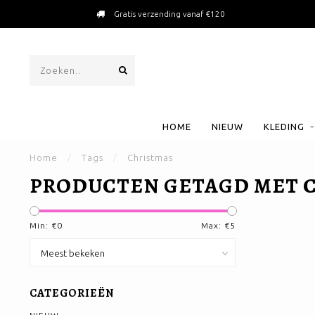
Gratis verzending vanaf €120
HOME
NIEUW
KLEDING
Home
/
Tags
/
Christmas
PRODUCTEN GETAGD MET 
Min: €
0
Max: €
5
CATEGORIEËN