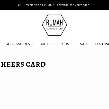
Besteld voor 14:00uur = dezelfde dag verzonden
ACCESSOIRES
GIFTS
KIDS
SALE
FESTIV
CHEERS CARD