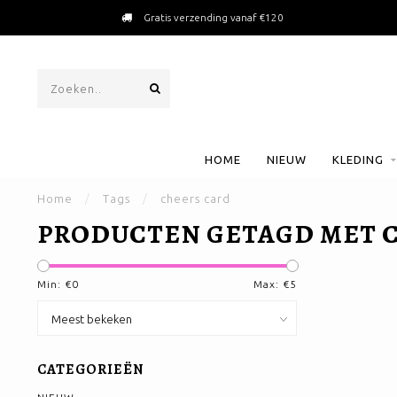
Gratis verzending vanaf €120
HOME
NIEUW
KLEDING
Home
/
Tags
/
cheers card
PRODUCTEN GETAGD MET 
Min: €
0
Max: €
5
CATEGORIEËN