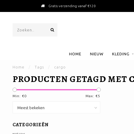
Gratis verzending vanaf €120
HOME
NIEUW
KLEDING
Home
/
Tags
/
cargo
PRODUCTEN GETAGD MET 
Min: €
0
Max: €
5
CATEGORIEËN