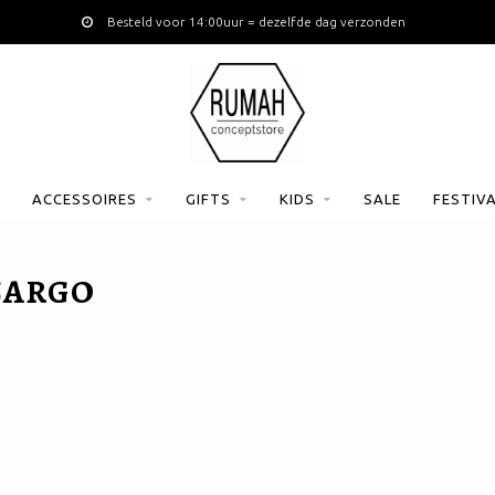
Besteld voor 14:00uur = dezelfde dag verzonden
ACCESSOIRES
GIFTS
KIDS
SALE
FESTIV
CARGO