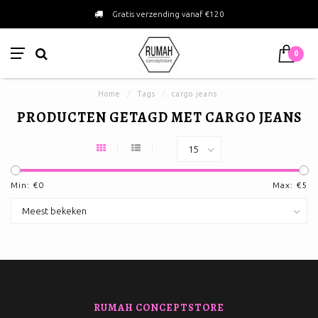
Gratis verzending vanaf €120
0
Home
/
Tags
/
cargo jeans
PRODUCTEN GETAGD MET CARGO JEANS
Min: €
0
Max: €
5
RUMAH CONCEPTSTORE