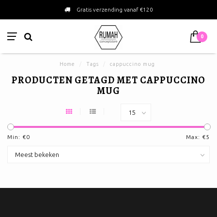
Gratis verzending vanaf €120
0
Home
/
Tags
/
cappuccino mug
PRODUCTEN GETAGD MET CAPPUCCINO
MUG
Min: €
0
Max: €
5