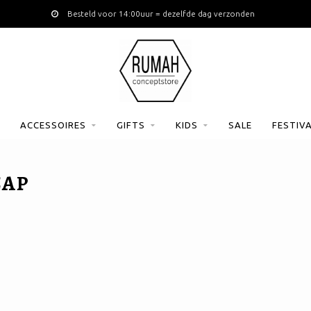
Besteld voor 14:00uur = dezelfde dag verzonden
ACCESSOIRES
GIFTS
KIDS
SALE
FESTIV
CAP