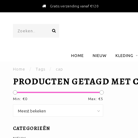
Gratis verzending vanaf €120
HOME
NIEUW
KLEDING
Home
/
Tags
/
cap
PRODUCTEN GETAGD MET 
Min: €
0
Max: €
5
CATEGORIEËN