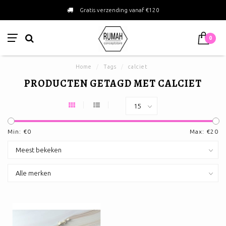
Gratis verzending vanaf €120
0
Home
/
Tags
/
calciet
PRODUCTEN GETAGD MET CALCIET
Min: €
0
Max: €
20