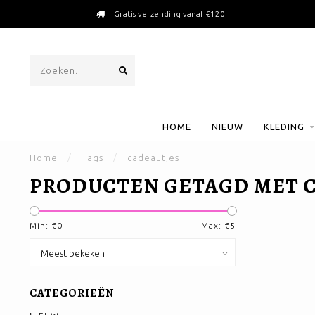
Gratis verzending vanaf €120
HOME
NIEUW
KLEDING
Home
/
Tags
/
cadeautjes
PRODUCTEN GETAGD MET 
Min: €
0
Max: €
5
CATEGORIEËN