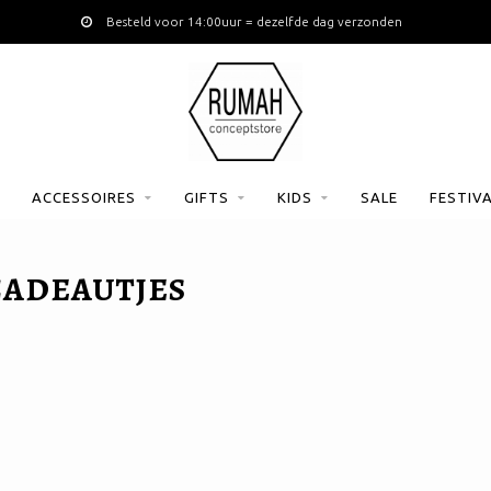
Besteld voor 14:00uur = dezelfde dag verzonden
ACCESSOIRES
GIFTS
KIDS
SALE
FESTIV
CADEAUTJES