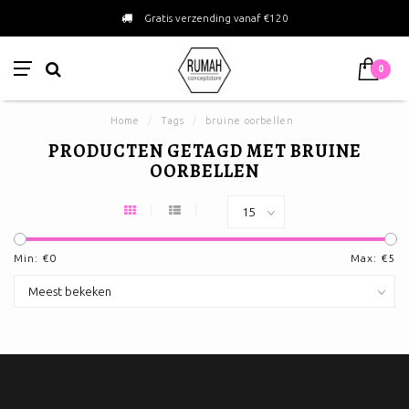
Gratis verzending vanaf €120
0
Home
/
Tags
/
bruine oorbellen
PRODUCTEN GETAGD MET BRUINE
OORBELLEN
Min: €
0
Max: €
5