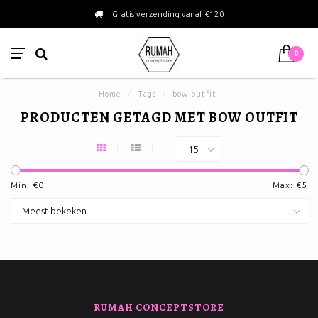
Gratis verzending vanaf €120
0
Home
/
Tags
/
bow outfit
PRODUCTEN GETAGD MET BOW OUTFIT
Min: €
0
Max: €
5
RUMAH CONCEPTSTORE