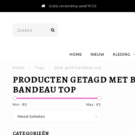
Gratis verzending vanaf €120
HOME
NIEUW
KLEDING
Home
/
Tags
/
blue gold bandeau top
PRODUCTEN GETAGD MET 
BANDEAU TOP
Min: €
0
Max: €
5
CATEGORIEËN