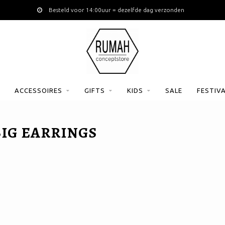
Besteld voor 14:00uur = dezelfde dag verzonden
ACCESSOIRES
GIFTS
KIDS
SALE
FESTIV
IG EARRINGS