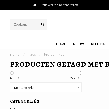
Gratis verzending vanaf €120
HOME
NIEUW
KLEDING
Home
/
Tags
/
big earrings
PRODUCTEN GETAGD MET B
Min: €
0
Max: €
5
CATEGORIEËN