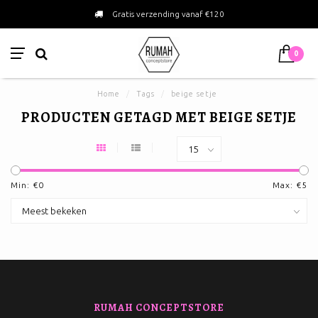
Gratis verzending vanaf €120
0
Home
/
Tags
/
beige setje
PRODUCTEN GETAGD MET BEIGE SETJE
Min: €
0
Max: €
5
RUMAH CONCEPTSTORE