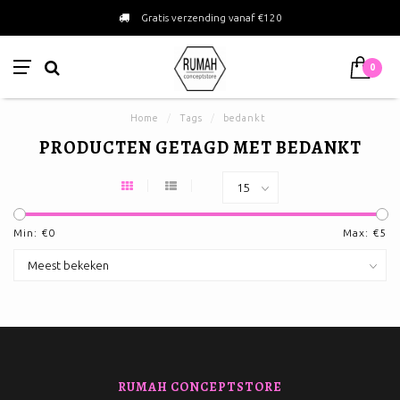
Gratis verzending vanaf €120
0
Home
/
Tags
/
bedankt
PRODUCTEN GETAGD MET BEDANKT
Min: €
0
Max: €
5
RUMAH CONCEPTSTORE