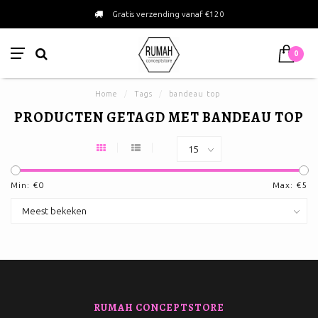
Gratis verzending vanaf €120
0
Home
/
Tags
/
bandeau top
PRODUCTEN GETAGD MET BANDEAU TOP
Min: €
0
Max: €
5
RUMAH CONCEPTSTORE