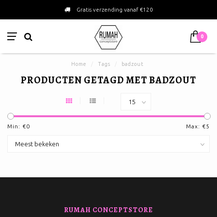
Gratis verzending vanaf €120
0
Home
/
Tags
/
badzout
PRODUCTEN GETAGD MET BADZOUT
Min: €
0
Max: €
5
RUMAH CONCEPTSTORE