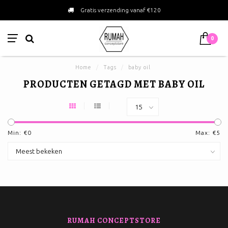
Gratis verzending vanaf €120
0
Home
/
Tags
/
baby oil
PRODUCTEN GETAGD MET BABY OIL
Min: €
0
Max: €
5
RUMAH CONCEPTSTORE