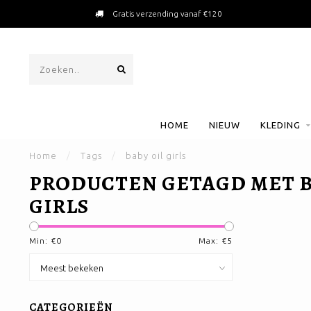
Gratis verzending vanaf €120
HOME
NIEUW
KLEDING
Home
/
Tags
/
baby oil girls
PRODUCTEN GETAGD MET B
GIRLS
Min: €
0
Max: €
5
CATEGORIEËN