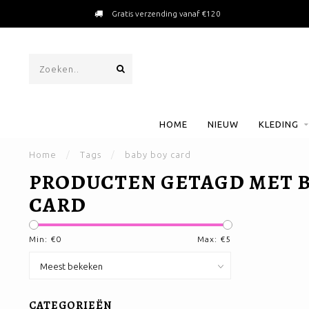
Gratis verzending vanaf €120
HOME
NIEUW
KLEDING
Home
/
Tags
/
baby boy card
PRODUCTEN GETAGD MET B
CARD
Min: €
0
Max: €
5
CATEGORIEËN