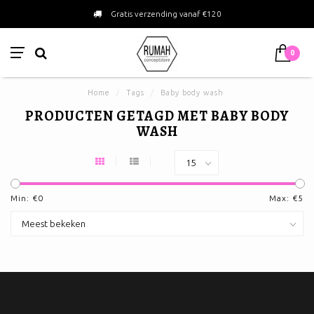
Gratis verzending vanaf €120
0
Home
/
Tags
/
Baby body wash
PRODUCTEN GETAGD MET BABY BODY
WASH
Min: €
0
Max: €
5