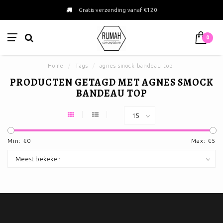
Gratis verzending vanaf €120
0
Home
/
Tags
/
agnes smock bandeau top
PRODUCTEN GETAGD MET AGNES SMOCK
BANDEAU TOP
Min: €
0
Max: €
5