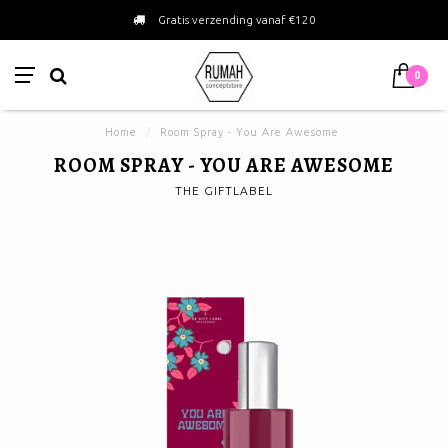
Gratis verzending vanaf €120
0
Home
/
Room Spray - You Are Awesome
ROOM SPRAY - YOU ARE AWESOME
THE GIFTLABEL