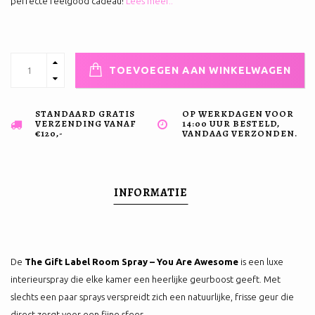
perfecte feelgood cadeau!
Lees meer..
TOEVOEGEN AAN WINKELWAGEN
STANDAARD GRATIS
OP WERKDAGEN VOOR
VERZENDING VANAF
14:00 UUR BESTELD,
€120,-
VANDAAG VERZONDEN.
INFORMATIE
De
The Gift Label Room Spray – You Are Awesome
is een luxe
interieurspray die elke kamer een heerlijke geurboost geeft. Met
slechts een paar sprays verspreidt zich een natuurlijke, frisse geur die
direct zorgt voor een fijne sfeer.