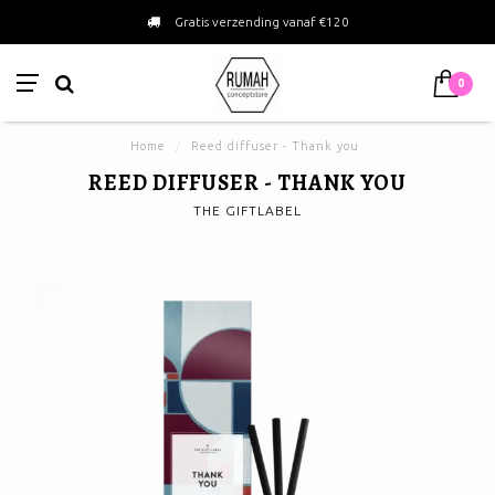
Gratis verzending vanaf €120
0
Home
/
Reed diffuser - Thank you
REED DIFFUSER - THANK YOU
THE GIFTLABEL