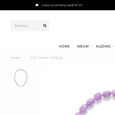
Gratis verzending vanaf €120
HOME
NIEUW
KLEDING
Home
/
Lilac Stone Ketting