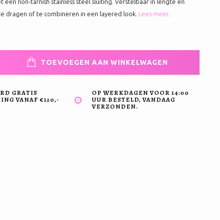
et een non-tarnish stainless steel sluiting. Verstelbaar in lengte en
te dragen of te combineren in een layered look.
Lees meer..
TOEVOEGEN AAN WINKELWAGEN
RD GRATIS
OP WERKDAGEN VOOR 14:00
NG VANAF €120,-
UUR BESTELD, VANDAAG
VERZONDEN.