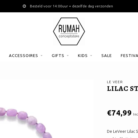
Besteld voor 14:00uur = dezelfde dag verzonden
ACCESSOIRES
GIFTS
KIDS
SALE
FESTIV
LE VEER
LILAC S
€74,99
Inc
De LeVeer Lilac 