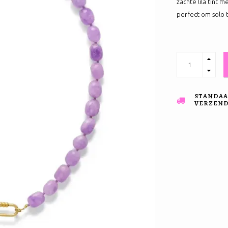
zachte lila tint m
perfect om solo 
STANDAA
VERZENDI