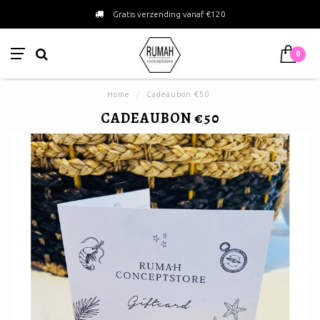
Gratis verzending vanaf €120
0
Home
/
Cadeaubon €50
CADEAUBON €50