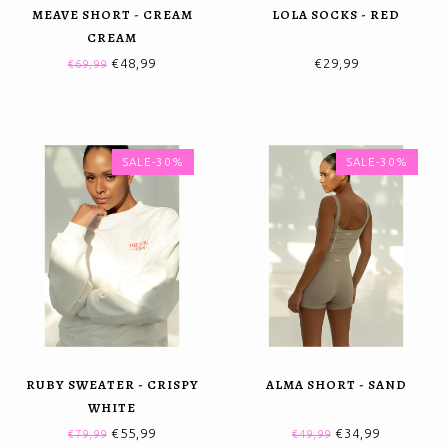
MEAVE SHORT - CREAM
LOLA SOCKS - RED
CREAM
€48,99
€29,99
€69,99
SALE-30%
SALE-30%
RUBY SWEATER - CRISPY
ALMA SHORT - SAND
WHITE
€55,99
€34,99
€79,99
€49,99