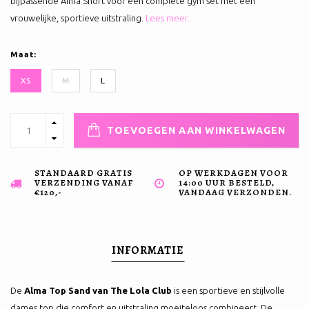
bijpassende Alma Short voor een complete gym set met een
vrouwelijke, sportieve uitstraling.
Lees meer..
Maat:
XS
M
L
TOEVOEGEN AAN WINKELWAGEN
STANDAARD GRATIS
OP WERKDAGEN VOOR
VERZENDING VANAF
14:00 UUR BESTELD,
€120,-
VANDAAG VERZONDEN.
INFORMATIE
De
Alma Top Sand van The Lola Club
is een sportieve en stijlvolle
dames top die comfort en uitstraling moeiteloos combineert. De