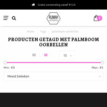
Gratis verzending vanaf €120
0
Home
/
Tags
/
palmboom oorbellen
PRODUCTEN GETAGD MET PALMBOOM
OORBELLEN
Min: €
0
Max: €
5